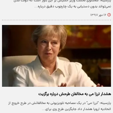
پارسینه: سخنگوی نخست وزیر انگلیس بر این باور است که دولت لندن
نمی‌تواند بدون دستیابی به یک چارچوب دقیق درباره…
۱۶ مهر ۱۳۹۷
هشدار ترزا می به مخالفان طرحش درباره برگزیت
پارسینه: "ترزا می" در یک مصاحبه تلویزیونی به مخالفانش در طرح خروج از
اتحادیه اروپا هشدار داد جایگزین طرح وی برای…