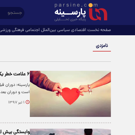
صفحه نخست
اقتصادی
سیاسی
بین‌الملل
اجتماعی
فرهنگی
ورزشی
نامزدی‌
۶ علامت خطر یک نامزدی اشتباه
پارسینه: دوران قب
است و دوران بعد 
۱ تیر ۱۳۹۷
وابستگی بیش از 