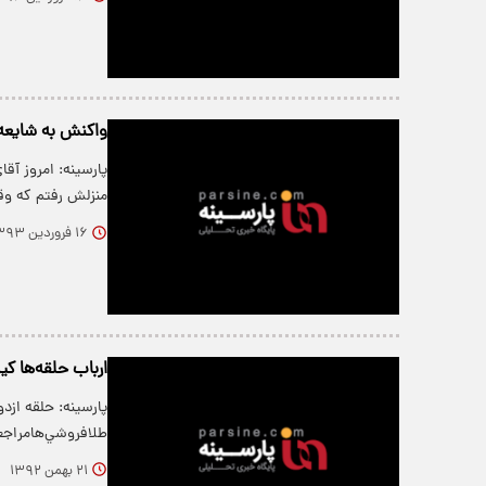
واکنش به شایعه 
پارسینه: امروز آق
منزلش رفتم که و
۱۶ فروردین ۱۳۹۳
ارباب حلقه‌ها 
پارسینه: حلقه ازد
طلافروشي‌هامراج
۲۱ بهمن ۱۳۹۲