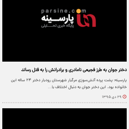
دختر جوان به طرز فجیعی نامادری و برادرانش را به قتل رساند
پارسینه: پشت پرده آتش‌سوزی مرگبار شهرستان رودبار دختر ۲۴ ساله این
خانواده بود. این دختر جوان به دنبال اختلاف با…
۲۹ دی ۱۳۹۵