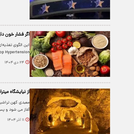
اگر فشار خون د
p Hypertension)،…
۲۴ دی ۱۴۰۴
از نیایشگاه میترا
معبدی کهن تراشیده
آغاز می شود و پس 
۱۱ آذر ۱۴۰۴