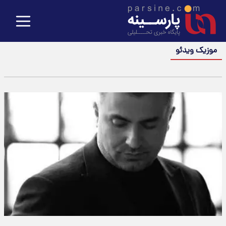
موزیک ویدئو