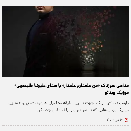
مداحی سوزناک «من علمدارم علمدار» با صدای علیرضا طلیسچی+
موزیک ویدئو
پارسینه تلاش می‌کند جهت تأمین سلیقه مخاطبان هنردوست، پربیننده‌ترین
موزیک ویدیو‌هایی که در سراسر وب با استقبال چشمگیر…
۱۹ تیر ۱۴۰۳