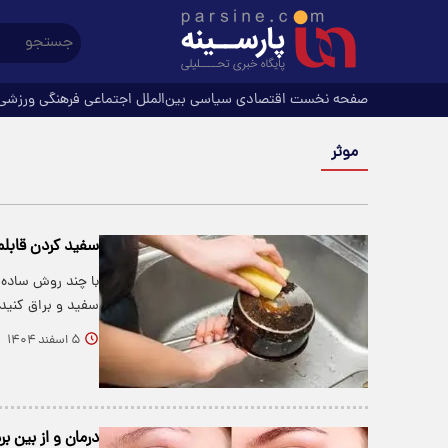
صفحه نخست
اقتصادی
سیاسی
بین‌الملل
اجتماعی
فرهنگی
ورزشی
موثر
سفید کردن قابلمه روحی: 12 تر
با چند روش ساده و
سفید و براق کنید.
۵ اسفند ۱۴۰۴
درمان و از بین 