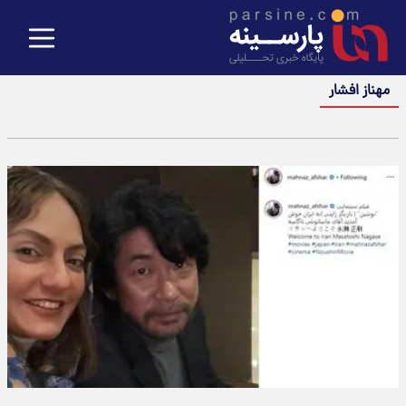
مهناز افشار