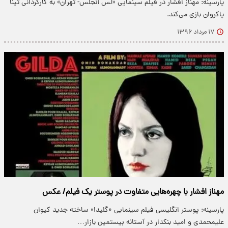
پارسینه: مهناز افشار در فیلم سینمایی «لس آنجلس- تهران» به کارگردانی تینا
پاکروان بازی می‌کند.
۱۷ مرداد ۱۳۹۶
مهناز افشار با چهره‌هایی متفاوت در پوستر یک فیلم/ عکس
پارسینه: پوستر انگلیسی فیلم سینمایی «گلیدا» ساخته‌ جدید کیوان
علیمحمدی و امید بنکدار در آستانه بیستمین بازار…