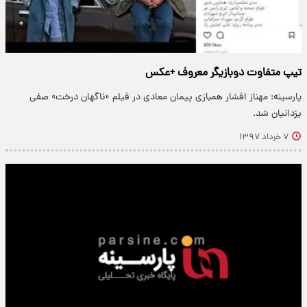
تیپ متفاوت دوبازیگر معروف +عکس
پارسینه: مهناز افشار همبازی پیمان معادی در فیلم «ناگهان درخت» صفی
یزدانیان شد.
۷ خرداد ۱۳۹۷