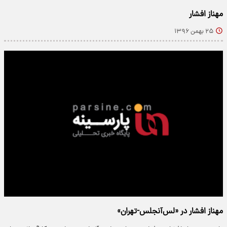
مهناز افشار
۲۵ بهمن ۱۳۹۶
مهناز افشار در «لس‌آنجلس-تهران»