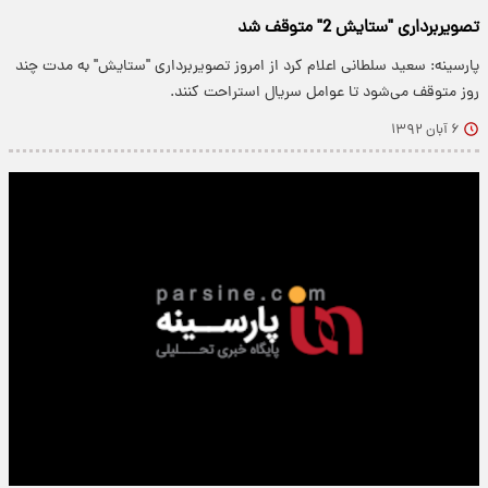
تصویربرداری "ستایش 2" متوقف شد
پارسینه: سعید سلطانی اعلام کرد از امروز تصویربرداری "ستایش" به مدت چند
روز متوقف می‌شود تا عوامل سریال استراحت کنند.
۶ آبان ۱۳۹۲