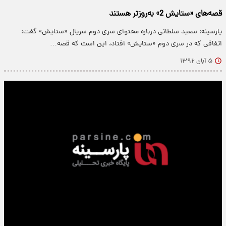
قصه‌های «ستایش 2» به‌روزتر هستند
پارسینه: سعید سلطانی درباره محتوای سری دوم سریال «ستایش» گفت:
اتفاقی که در سری دوم «ستایش» افتاد، این است که قصه…
۵ آبان ۱۳۹۲