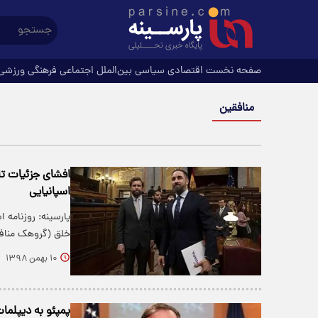
صفحه نخست
اقتصادی
سیاسی
بین‌الملل
اجتماعی
فرهنگی
ورزشی
منافقین
افشای جزئیات تا
اسپانیایی
پارسینه: روزنامه 
خلق (گروهک منافق
۱۰ بهمن ۱۳۹۸
پمپئو به دیپلما