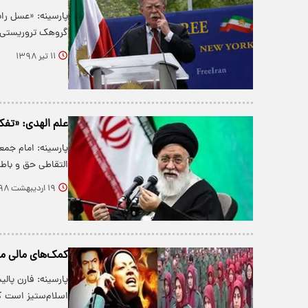
پارسینه: «عسل راد
گروهک تروریستی م
۱۱ تیر ۱۳۹۸
علم الهدی: «تفک
پارسینه: امام جم
التقاطی حق و باطل
۱۹ اردیبهشت ۱۳۹۸
کمک‌های مالی من
پارسینه: فارن پا
اسلام‌ستیز است 