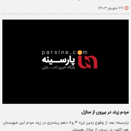
۲۷ شهریور ۱۴۰۳
مردم زرند در بیرون از منازل
پارسینه: بعد از وقوع زمین لرزه ۴ و۸ دهم ریشتری در زرند مردم این شهرستان
هم اکنون در بیرون از منازل هستند.