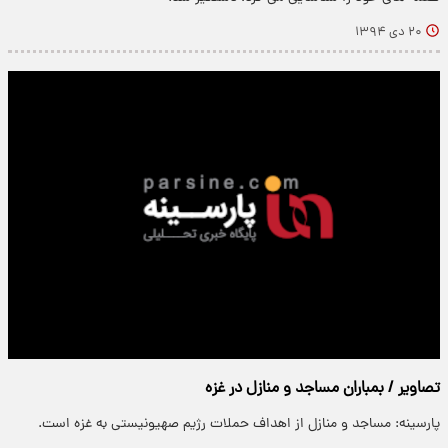
۲۰ دی ۱۳۹۴
تصاویر / بمباران مساجد و منازل در غزه‎
پارسینه: مساجد و منازل از اهداف حملات رژیم صهیونیستی به غزه است.