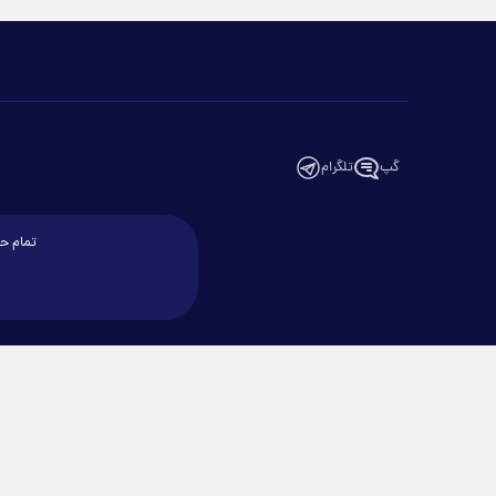
گپ
تلگرام
تمام حق