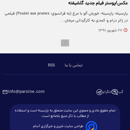
عكس/پوستر فيلم جديد گلشيفته
پارسینه: پارسينه- خورش آلو با مرغ (به فرانسوی: Poulet aux prunes) فیلمی
در ژانر درام و کمدی به کارگردانی مرجان…
۲۷ شهریور ۱۳۹۱
۱
تماس با ما
RSS
info@parsine.com
گپ
تلگرام
تمام حقوق مادی و معنوی این سایت متعلق به پارسینه است و استفاده
از مطالب با ذکر منبع بلامانع است.
طراحی سایت خبری و خبرگزاری آسام