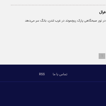
َرال
در نور صبحگاهی پارک ریچموند در غرب لندن، بانگ سر می‌دهد
۱
تماس با ما
RSS