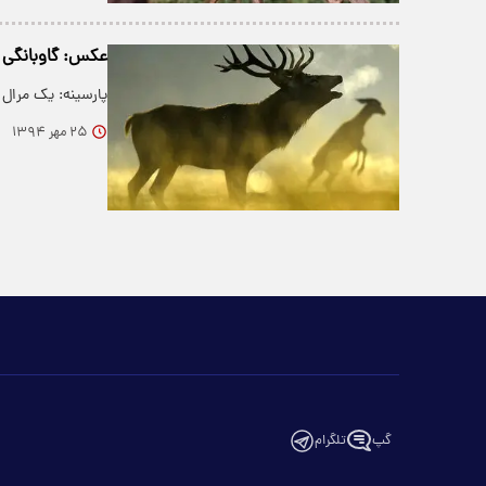
عکس: گاوبانگی م
پارسینه: یک مرال 
۲۵ مهر ۱۳۹۴
گپ
تلگرام