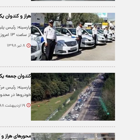
هراز و کندوان ی
پارسینه: رئیس پلی
از ساعت ۱۳ امروز خبر داد و گفت:…
۸ تیر ۱۳۹۸
کندوان جمعه یک
پارسینه: رئیس مرک
خودروها در محدود
۱۹ اردیبهشت ۱۳۹۸
محور‌های هراز و 