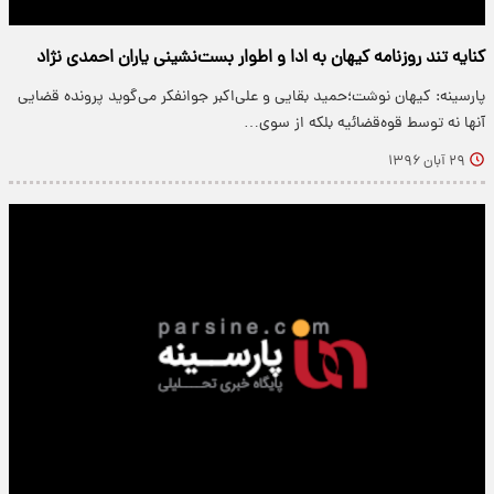
کنایه تند روزنامه کیهان به ادا و اطوار بست‌نشینی یاران احمدی نژاد
پارسینه: کیهان نوشت؛حمید بقایی و علی‌اکبر جوانفکر می‌گوید پرونده قضایی
آنها نه توسط قوه‌قضائیه بلکه از سوی…
۲۹ آبان ۱۳۹۶