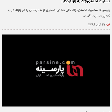
تسلیت احمدی‌نژاد به زلزله‌زدگان
پارسینه: محمود احمدی‌نژاد جان باختن شماری از هموطنان را در زلزله غرب
کشور تسلیت گفت.
۲۲ آبان ۱۳۹۶