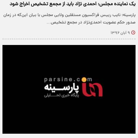
یک نماینده مجلس: احمدی نژاد باید از مجمع تشخیص اخراج شود
پارسینه: نایب رییس فراکسیون مستقلین ولایی مجلس با بیان این‌که در زمان
صدور حکم عضویت احمدی‌نژاد در مجمع تشخیص…
۹ آبان ۱۳۹۶