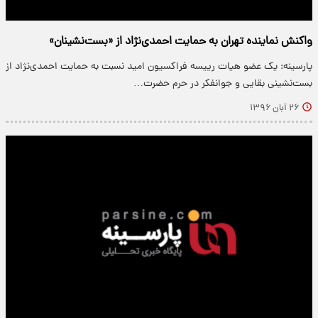
واکنش نماینده تهران به حمایت احمدی‌نژاد از «بست‌نشینان»
پارسینه: یک عضو هیات رییسه فراکسیون امید نسبت به حمایت احمدی‌نژاد از
بست‌نشینی بقایی و جوانفکر در حرم حضرت…
۲۶ آبان ۱۳۹۶