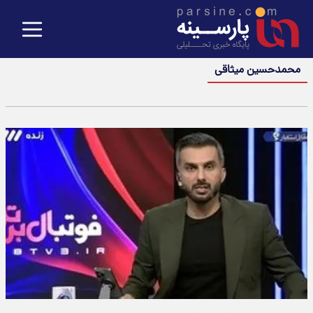
محمدحسین میثاقی