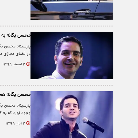
محسن یگانه به ش
پارسینه: محسن یگا
در فضای مجازی م
۲ اسفند ۱۳۹۸
محسن یگانه هم 
پارسینه: محسن یگا
وجود آورد که به ک
۲ آبان ۱۳۹۸