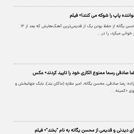
اننده پاپ را شوکه می کنند!+ فیلم
پارسینه: هیجان محسن یگانه از حفظ بودن یک از قدیمی‌ترین آهنک‌هایش که بعد از ۱۲
 خوانی میکرد، را در…
ا صادقی رسما ممنوع الکاری خود را تایید کردند+ عکس
ازاده: رضا صادقی، محسن یگانه، امیر مقاره (ماکان بند)، بابک جهانبخش و
سوی «کمیته…
رای دیدنی و قدیمی از محسن یگانه به نام "بخند"+ فیلم