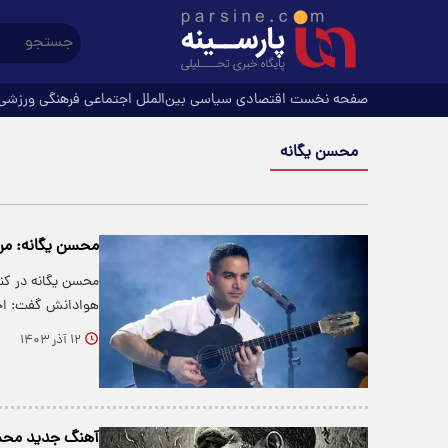
صفحه نخست
اقتصادی
سیاسی
بین‌الملل
اجتماعی
فرهنگی
ورزشی
محسن یگانه
محسن یگانه: من
محسن یگانه در کن
هوادانش گفت: اجازه بده
۱۲ آذر ۱۴۰۳
آهنگ جدید محسن