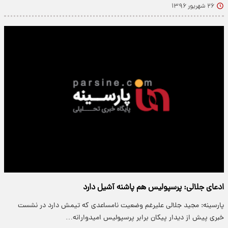
۲۶ شهریور ۱۳۹۶
ادعای جلالی: پرسپولیس هم پاشنه آشیل دارد
پارسینه: مجید جلالی علیرغم وضعیت نامساعدی که تیمش دارد در نشست
خبری پیش از دیدار پیکان برابر پرسپولیس امیدوارانه…