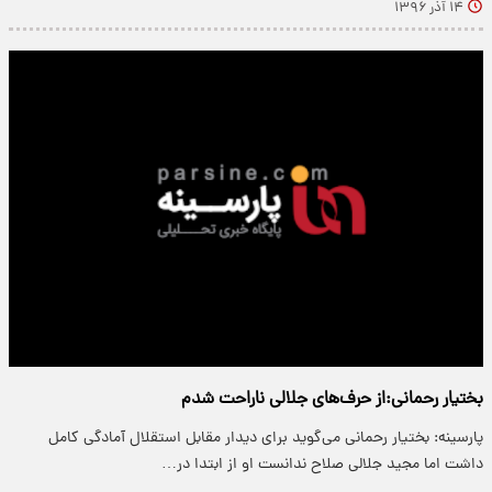
۱۴ آذر ۱۳۹۶
بختیار رحمانی:از حرف‌های جلالی ناراحت شدم
پارسینه: بختیار رحمانی می‌گوید برای دیدار مقابل استقلال آمادگی کامل
داشت اما مجید جلالی صلاح ندانست او از ابتدا در…