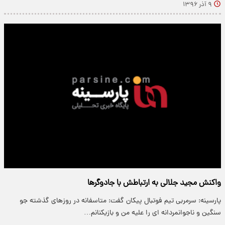
۹ آذر ۱۳۹۶
واکنش مجید جلالی به ارتباطش با جادوگرها
پارسینه: سرمربی تیم فوتبال پیکان گفت: متاسفانه در روزهای گذشته جو
سنگین و ناجوانمردانه ای را علیه من و بازیکنانم…