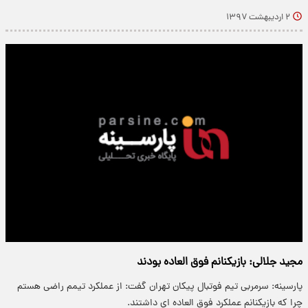
۲ اردیبهشت ۱۳۹۷
مجید جلالی: بازیکنانم فوق العاده بودند
پارسینه: سرمربی تیم فوتبال پیکان تهران گفت: از عملکرد تیمم راضی هستم
چرا که بازیکنانم عملکرد فوق العاده ای داشتند.