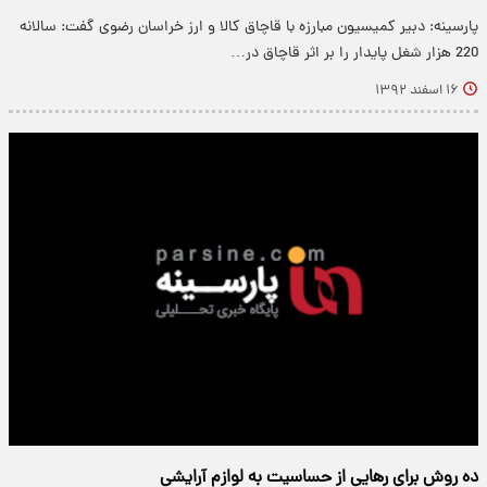
پارسینه: دبیر کمیسیون مبارزه با قاچاق کالا و ارز خراسان رضوی گفت: سالانه
220 هزار شغل پایدار را بر اثر قاچاق در…
۱۶ اسفند ۱۳۹۲
ده روش برای رهایی از حساسیت به لوازم آرایشی