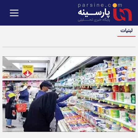
لبنیات