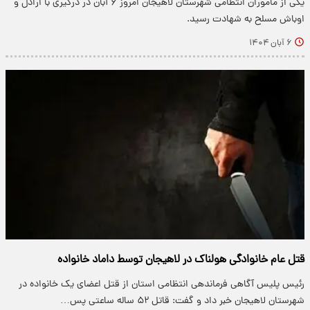
یکی از ماموران انتظامی شهرستان لاهیجان امروز ۶ آبان در درگیری با اراذل و
اوباش مسلح به شهادت رسید.
۶ آبان ۱۴۰۴
قتل عام خانوادگی هولناک در لاهیجان توسط داماد خانواده
رئیس پلیس آگاهی فرماندهی انتظامی استان از قتل اعضای یک خانواده در
شهرستان لاهیجان خبر داد و گفت: قاتل ۵۲ ساله ساعتی پس…