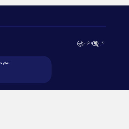
گپ
تلگرام
تمام حق