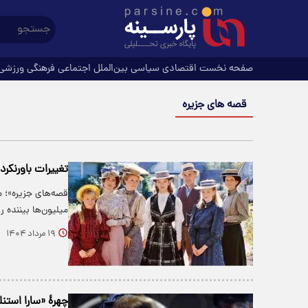
صفحه نخست
اقتصادی
سیاسی
بین‌الملل
اجتماعی
فرهنگی
ورزشی
قصه های جزیره
تغییرات باورنکرد
قصه‌های جزیره»؛ مو
میلیون‌ها بیننده 
۱۹ مرداد ۱۴۰۴
چهرۀ «سارا استنلی» سری