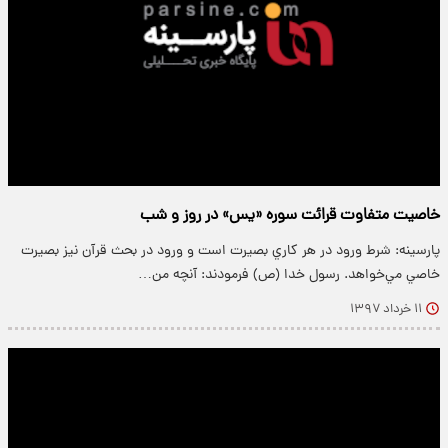
خاصیت متفاوت قرائت سوره «یس» در روز و شب
پارسینه: شرط ورود در هر كاري بصيرت است و ورود در بحث قرآن نیز بصيرت
خاصي مي‌خواهد. رسول خدا (ص) فرمودند: آنچه من…
۱۱ خرداد ۱۳۹۷