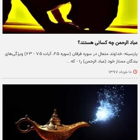
عباد الرحمن چه کسانی هستند؟
پارسینه: خداوند متعال در سوره فرقان‏ (سوره ۲۵، آیات ۷۵ - ۶۳) ویژگى‌هاى
بندگان ممتاز خود (عباد الرحمن) را - که…
۱۰ خرداد ۱۳۹۷