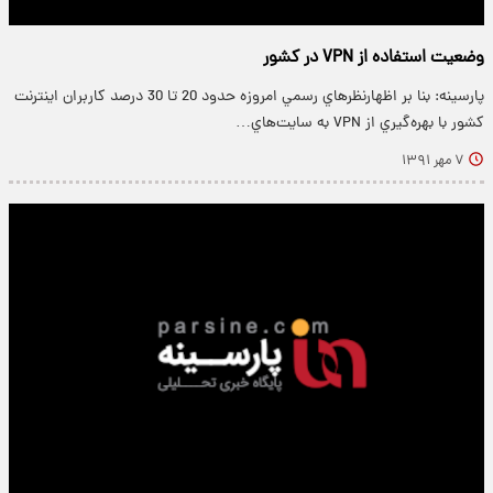
وضعيت استفاده از VPN در كشور
پارسینه: بنا بر اظهارنظرهاي رسمي امروزه حدود 20 تا 30 درصد كاربران اينترنت
كشور با بهره‌گيري از VPN به سايت‌هاي…
۷ مهر ۱۳۹۱