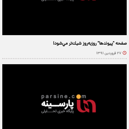
صفحه "پيوندها" روزبه‌روز شيك‌تر مي‌شود!
۲۷ فروردین ۱۳۹۱