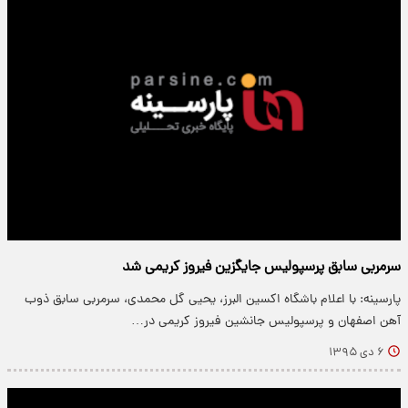
سرمربی سابق پرسپولیس جایگزین فیروز کریمی شد
پارسینه: با اعلام باشگاه اکسین البرز، یحیی گل محمدی، سرمربی سابق ذوب
آهن اصفهان و پرسپولیس جانشین فیروز کریمی در…
۶ دی ۱۳۹۵