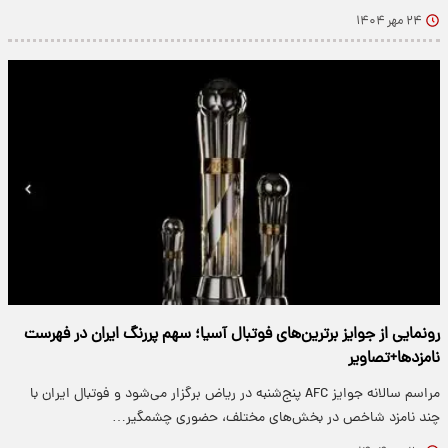
۲۴ مهر ۱۴۰۴
رونمایی از جوایز برترین‌های فوتبال آسیا؛ سهم پررنگ ایران در فهرست
نامزدها+تصاویر
مراسم سالانه جوایز AFC پنج‌شنبه در ریاض برگزار می‌شود و فوتبال ایران با
چند نامزد شاخص در بخش‌های مختلف، حضوری چشمگیر…