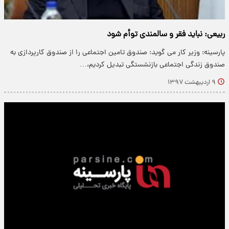
ربیعی: نباید فقر و سالمندی توأم شود
پارسینه: وزیر کار می گوید: صندوق تامین اجتماعی را از صندوق کارپردازی به
صندوق زندگی اجتماعی بازنشستگی تبدیل کردیم،…
۹ اردیبهشت ۱۳۹۷