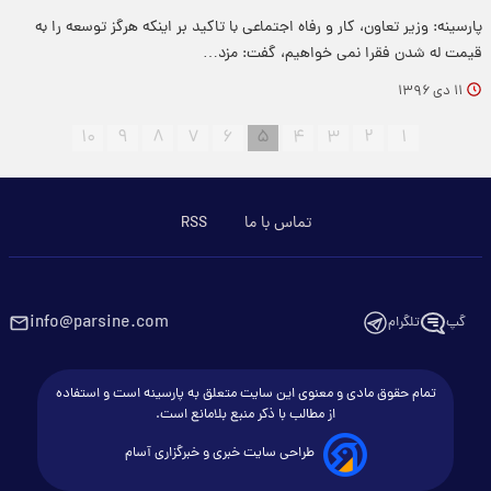
پارسینه: وزیر تعاون، کار و رفاه اجتماعی با تاکید بر اینکه هرگز توسعه را به
قیمت له شدن فقرا نمی خواهیم، گفت: مزد…
۱۱ دی ۱۳۹۶
۱۰
۹
۸
۷
۶
۵
۴
۳
۲
۱
تماس با ما
RSS
info@parsine.com
گپ
تلگرام
تمام حقوق مادی و معنوی این سایت متعلق به پارسینه است و استفاده
از مطالب با ذکر منبع بلامانع است.
طراحی سایت خبری و خبرگزاری آسام