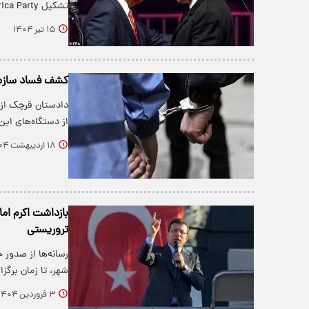
تشکیل America Party یا حزب آمریکا خبر د…
۱۵ تیر ۱۴۰۴
کشف فساد سازمان
دادستان قرچک از 
از دستگاه‌های این
۱۸ اردیبهشت ۱۴۰۴
بازداشت اکرم امام
تروریستی
رسانه‌ها از صدور ح
شهر، تا زمان برگز
۳ فروردین ۱۴۰۴