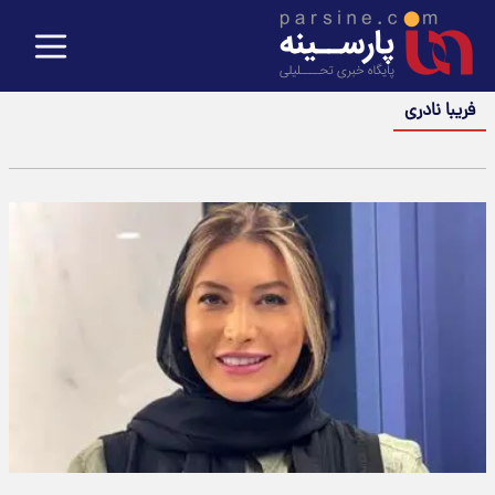
فریبا نادری