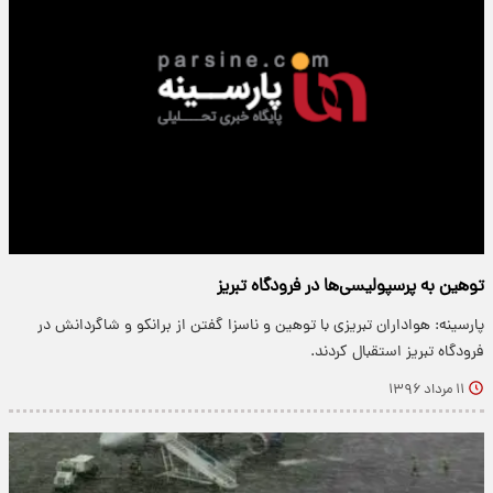
توهین به پرسپولیسی‌ها در فرودگاه تبریز
پارسینه: هواداران تبریزی با توهین و ناسزا گفتن از برانکو و شاگردانش در
فرودگاه تبریز استقبال کردند.
۱۱ مرداد ۱۳۹۶