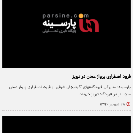
فرود اضطراری پرواز عمان در تبریز
پارسینه: مدیرکل فرودگاههای آذربایجان شرقی از فرود اضطراری پرواز عمان -
منچستر در فرودگاه تبریز خبرداد.
۲۸ شهریور ۱۳۹۶