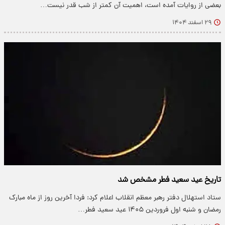
بعضی از روایات آمده است، اهمیت آن کمتر از شب قدر نیست…
۲۹ اسفند ۱۴۰۴
تاریخ عید سعید فطر مشخص شد
ستاد استهلال دفتر رهبر معظم انقلاب اعلام کرد: فردا آخرین روز از ماه مبارک
رمضان و شنبه اول فروردین ۱۴۰۵ عید سعید فطر…