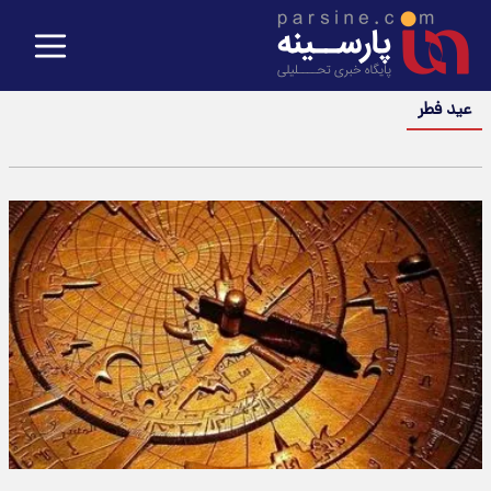
عید فطر