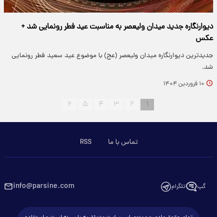
دیوارنگاره جدید میدان ولیعصر به مناسبت عید فطر رونمایی شد +
عکس
جدیدترین دیوارنگاره میدان ولیعصر (عج) با موضوع عید سعید فطر رونمایی
شد.
۱۰ فروردین ۱۴۰۴
۶
۵
۴
۳
۲
۱
تماس با ما
RSS
info@parsine.com
گپ
تلگرام