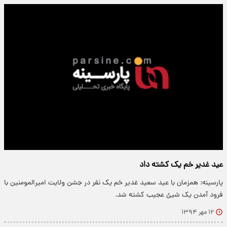
عید غدیر خم یک کشته داد
پارسینه: همزمان با عید سعید غدیر خم یک نفر در جشن ولایت امیرالمومنین با
فرود آمدن یک شیئ عجیب کشته شد.
۱۲ مهر ۱۳۹۴