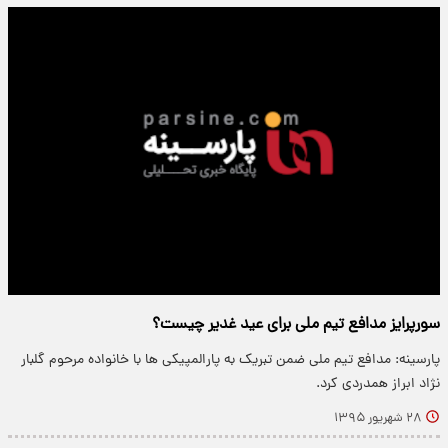
سورپرایز مدافع تیم ملی برای عید غدیر چیست؟
پارسینه: مدافع تیم ملی ضمن تبریک به پارالمپیکی ها با خانواده مرحوم گلبار
نژاد ابراز همدردی کرد.
۲۸ شهریور ۱۳۹۵