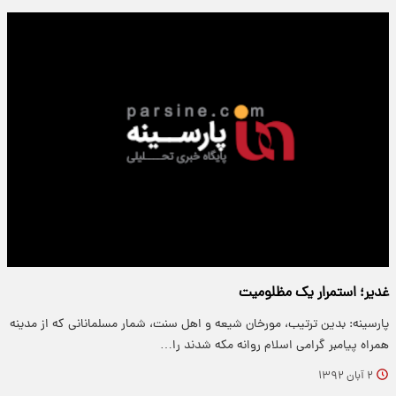
غدیر؛ استمرار یک مظلومیت
پارسینه: بدین ترتیب، مورخان شیعه و اهل سنت، شمار مسلمانانی که از مدینه
همراه پیامبر گرامی اسلام روانه مکه شدند را…
۲ آبان ۱۳۹۲