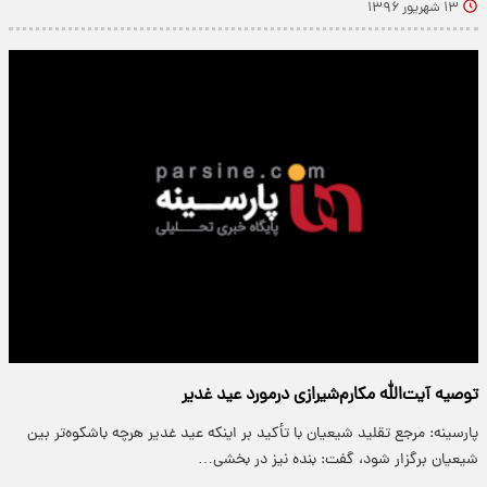
۱۳ شهریور ۱۳۹۶
توصیه آیت‌الله مکارم‌شیرازی درمورد عید غدیر
پارسینه: مرجع تقلید شیعیان با تأکید بر اینکه عید غدیر هرچه باشکوه‌تر بین
شیعیان برگزار شود، گفت: بنده نیز در بخشی…