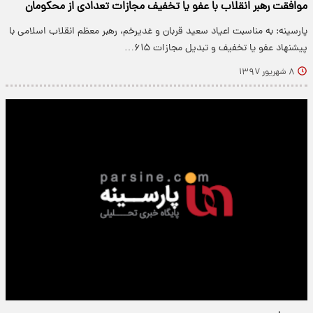
موافقت رهبر انقلاب با عفو یا تخفیف مجازات تعدادی از محکومان
پارسینه: به مناسبت اعیاد سعید قربان و غدیرخم، رهبر معظم انقلاب اسلامی با
پیشنهاد عفو یا تخفیف و تبدیل مجازات ۶۱۵…
۸ شهریور ۱۳۹۷