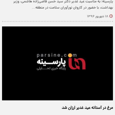
پارسینه: به مناسبت عید غدیر دکتر سید حسن قاضی‌زاده هاشمی، وزیر
بهداشت، با حضور در کاروان نورآوران سلامت در منطقه…
۱۸ شهریور ۱۳۹۶
مرغ در آستانه عید غدیر ارزان شد