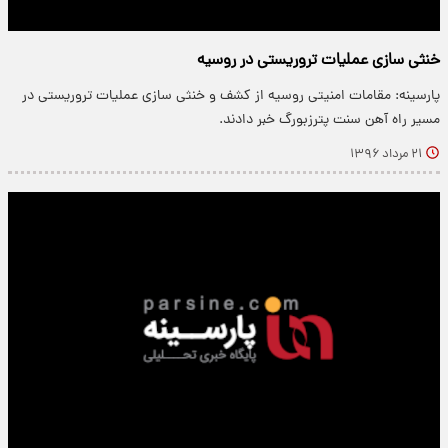
خنثی سازی عملیات تروریستی در روسیه
پارسینه: مقامات امنیتی روسیه از کشف و خنثی سازی عملیات تروریستی در
مسیر راه آهن سنت پترزبورگ خبر دادند.
۲۱ مرداد ۱۳۹۶