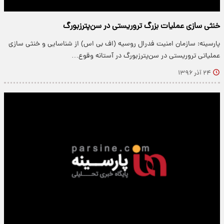
خنثی سازی عملیات بزرگ تروریستی در سن‌پترزبورگ
پارسینه: سازمان امنیت فدرال روسیه (اف بی اس) از شناسایی و خنثی سازی
عملیاتی تروریستی در سن‌پترزبورگ در آستانه وقوع…
۲۴ آذر ۱۳۹۶