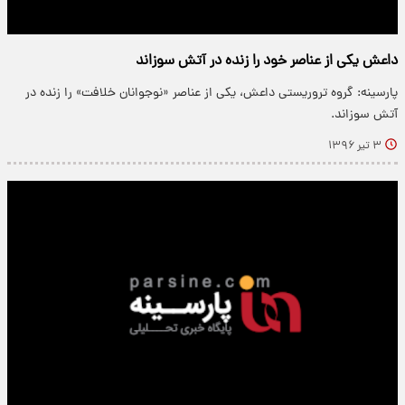
داعش یکی از عناصر خود را زنده در آتش سوزاند
پارسینه: گروه تروریستی داعش، یکی از عناصر «نوجوانان خلافت» را زنده در
آتش سوزاند.
۳ تیر ۱۳۹۶