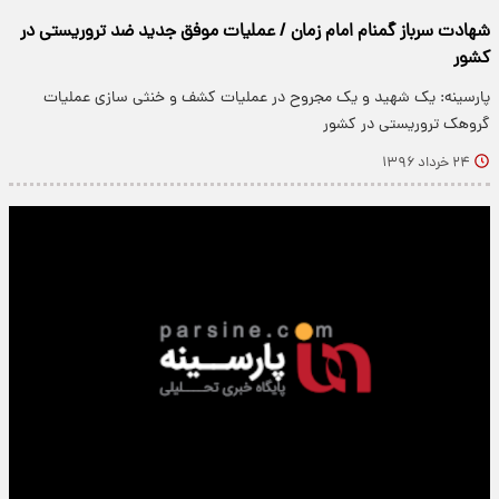
شهادت سرباز گمنام امام زمان / عملیات موفق جدید ضد تروریستی در
کشور
پارسینه: یک شهید و یک مجروح در عملیات کشف و خنثی سازی عملیات
گروهک تروریستی در کشور
۲۴ خرداد ۱۳۹۶