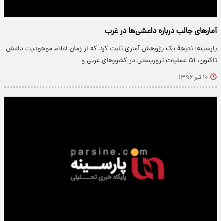
آمارهای جالب درباره داعشی‌ها در غرب
پارسینه: نتیجۀ یک پژوهش آماری ثابت کرد که از زمان اعلام موجودیت داعش
تاکنون، ۵۱ عملیات تروریستی در کشورهای غربی و…
۱۰ تیر ۱۳۹۶