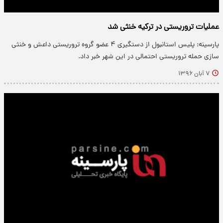
عملیات تروریستی در ترکیه خنثی شد
پارسینه: پلیس استانبول از دستگیری ۴ عضو گروه تروریستی داعش و خنثی
سازی حمله تروریستی احتمالی در این شهر خبر داد.
۷ آبان ۱۳۹۶