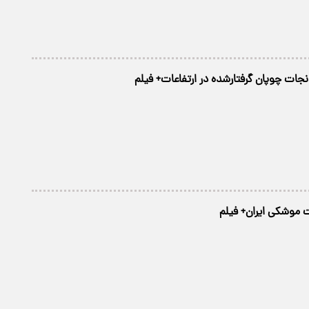
جات چوپان گرفتارشده در ارتفاعات+ فیلم
ت موشکی ایران+ فیلم