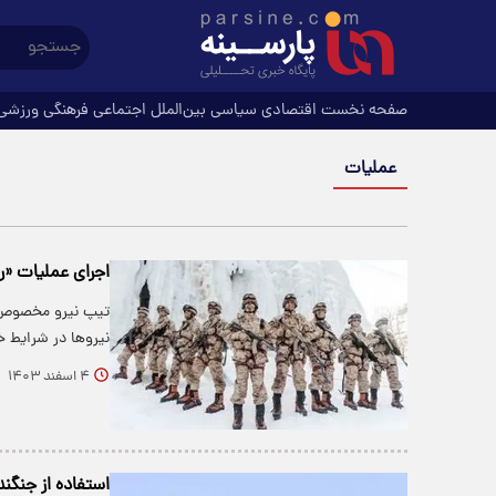
صفحه نخست
اقتصادی
سیاسی
بین‌الملل
اجتماعی
فرهنگی
ورزشی
عملیات‌
اجرای عملیات «رزم در برف» تی
نیروها در شرایط
۴ اسفند ۱۴۰۳
استفاده از جنگنده‌های اف-۱۵ در عملیات تروریست