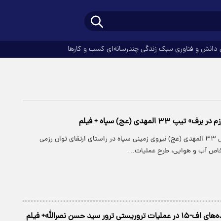
دانش و فناوری
سبک زندگی
چندرسانه‌ای
کسب و کارها
پ ۳۳ المهدی (عج) سپاه + فیلم
تیپ نیرو مخصوص ۳۳ المهدی (عج) نیروی زمینی سپاه در راستای ارتقای توان رزمی
 خاص آب و هوایی، طرح عملیات…
ی ترور سید حسن نصرالله+ فیلم