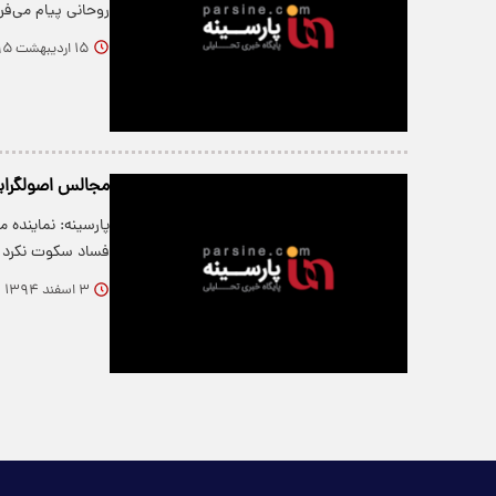
روحانی پیام می‌ف
۱۵ اردیبهشت ۱۳۹۵
مجالس اصولگرایا
پارسینه: نمایند
فساد سکوت نکرد 
۳ اسفند ۱۳۹۴