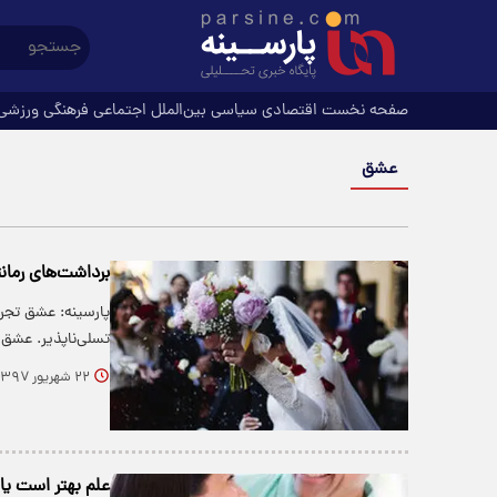
صفحه نخست
اقتصادی
سیاسی
بین‌الملل
اجتماعی
فرهنگی
ورزشی
عشق
برداشت‌های رمان
پارسینه: عشق تجرب
تسلی‌ناپذیر. عشق
۲۲ شهریور ۱۳۹۷
علم بهتر است ی