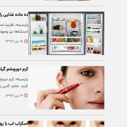
ده ماده غذایی را
پارسینه: تقریبا ت
استثناها نیز وجود 
۵ دی ۱۳۹۷
کرم دورچشم گیاه
پارسینه: کرم دورچ
کنید. شاید کمی 
۳ دی ۱۳۹۷
اسکراب‌ لب با ر