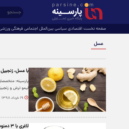
صفحه نخست
اقتصادی
سیاسی
بین‌الملل
اجتماعی
فرهنگی
ورزشی
عسل
با عسل، زنجبیل و
پارسینه: متخصصان
لیمو ترش و زنجبیل
۱۹ خرداد ۱۳۹۸
لاغری با ۳ دمنوش خانگی