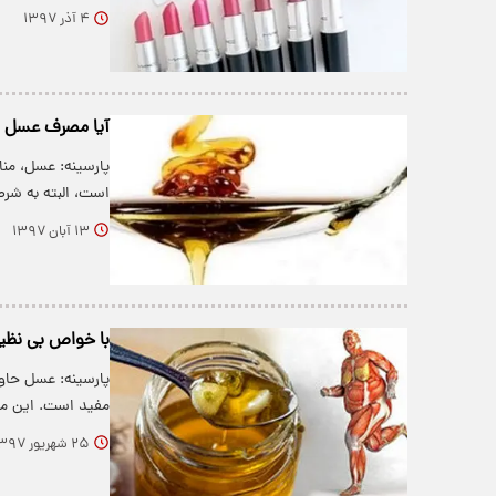
۴ آذر ۱۳۹۷
آیا مصرف عسل 
پارسینه: عسل، منا
است، البته به شر
۱۳ آبان ۱۳۹۷
با خواص بی نظی
پارسینه: عسل حاو
مفید است. این م
۲۵ شهریور ۱۳۹۷