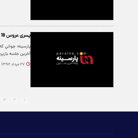
پسری عروس 18 ساله اش را کشت
آخرين جلسه بازپ
۲۷ مرداد ۱۳۹۲
۳
۲
۱