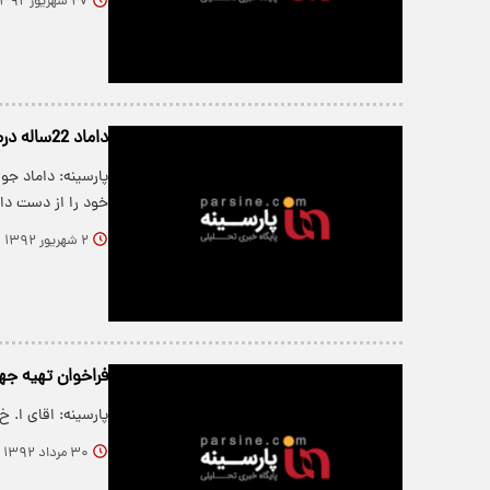
۲۷ شهریور ۱۳۹۲
داماد 22ساله درماشین عروس فوت کرد
پارسینه: داماد ج
خود را از دست داد
۲ شهریور ۱۳۹۲
فراخوان تهیه جه
پارسینه: اقای ا. خ ۵۲ ساله در منزلی بسیار ساده به همراه ۶ فرزند خود زندگی می 
۳۰ مرداد ۱۳۹۲