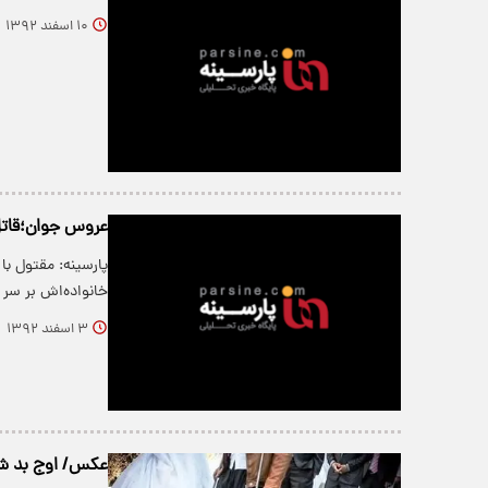
۱۰ اسفند ۱۳۹۲
عروس جوان؛قاتل
پارسینه: مقتول با
خانواده‌اش بر سر 
۳ اسفند ۱۳۹۲
عکس/ اوج بد شا