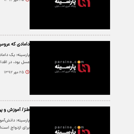
۲۵ مهر ۱۳۹۲
دامادی که عروس
پارسینه: یک داماد
عسل بود، در اق
۲۵ مهر ۱۳۹۲
طنز/ آموزش و پر
برای ازدواج است!