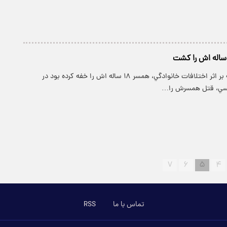
پارسینه: جواني که بر اثر اختلافات خانوادگي، همسر ۱۸ ساله اش را خفه کرده بود در
رسي، قتل همسرش را…
۷
۶
۵
۴
تماس با ما
RSS