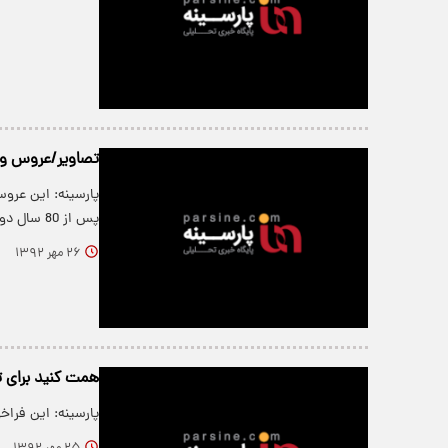
تصاویر/عروس و 
پارسینه: این عر
پس از 80 سال دوستی سرانجام با یکدیگر…
۲۶ مهر ۱۳۹۲
همت کنید برای 
پارسینه: این فرا