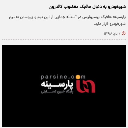
شهرخودرو به دنبال هافبک مغضوب کالدرون
پارسینه: هافبک پرسپولیس در آستانه جدایی از این تیم و پیوستن به تیم
شهرخودرو قرار دارد.
۲ دی ۱۳۹۸