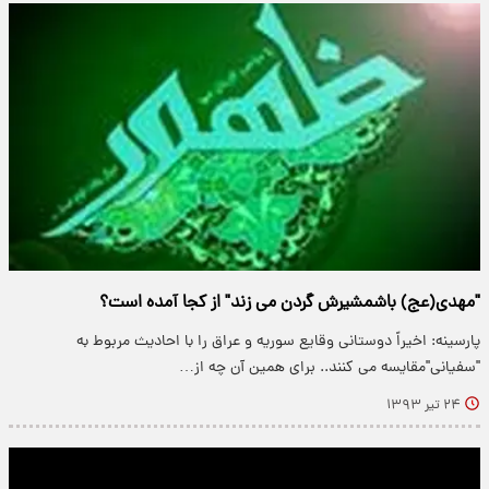
"مهدی(عج) باشمشیرش گردن می زند" از کجا آمده است؟
پارسینه: اخیراً دوستانی وقایع سوریه و عراق را با احادیث مربوط به
"سفیانی"مقایسه می کنند.. برای همین آن چه از…
۲۴ تیر ۱۳۹۳