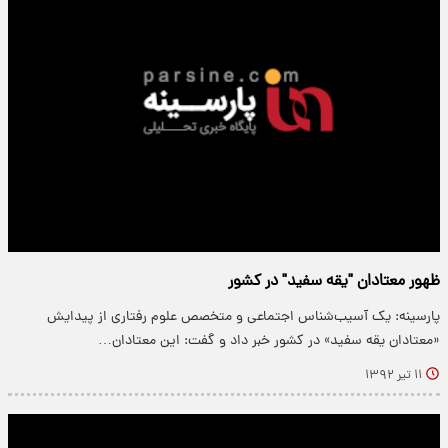
ظهور معتادان "یقه سفید" در کشور
پارسینه: یک آسیب‌شناس اجتماعی و متخصص علوم رفتاری از پیدایش
«معتادان یقه سفید» در کشور خبر داد و گفت: این معتادان…
۱۱ تیر ۱۳۹۲