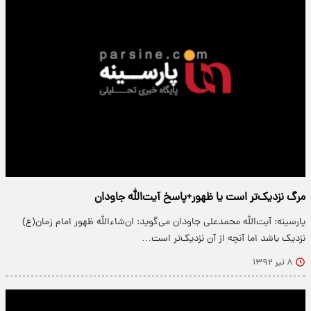
مرگ نزدیک‌تر است یا ظهور+پاسخ آیت‌الله جاودان
پارسینه: آیت‌الله محمد‌علی جاودان می‌گوید: ان‌شاء‌الله ظهور امام زمان(ع)
نزدیک باشد اما آنچه از آن نزدیک‌تر است…
۸ تیر ۱۳۹۲