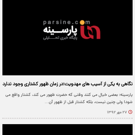
نگاهی به یکی از آسیب های مهدویت؛در زمان ظهور کشتاری وجود ندارد
پارسینه: بعضی خیال می کنند وقتی که حضرت ظهور می کند، کشتار واقع می
شود! ولی چنین نیست، بلکه کشتار قبل از ظهور آن…
۲۷ مهر ۱۳۹۲