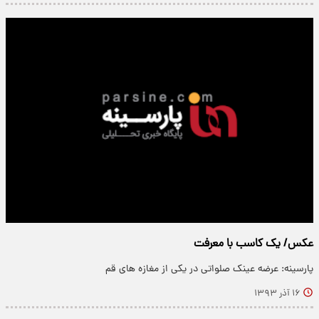
عکس/ یک کاسب با معرفت
پارسینه: عرضه عينک صلواتی در يکی از مغازه های قم
۱۶ آذر ۱۳۹۳