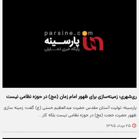
ری‌شهری: زمینه‌سازی برای ظهور امام زمان (عج) در حوزه نظامی نیست
پارسینه: تولیت آستان مقدس حضرت عبدالعظیم حسنی (ع) گفت: زمینه سازی
ظهور حضرت حجت (عج) در حوزه نظامی نیست بلکه کار…
۲۵ مرداد ۱۳۹۵