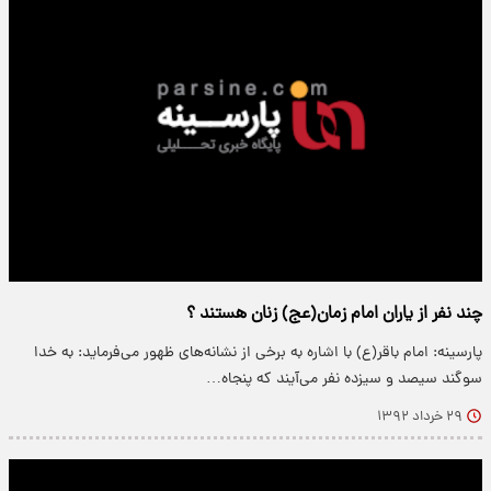
چند نفر از یاران امام زمان(عج) زنان هستند ؟
پارسینه: امام باقر(ع) با اشاره به برخی از نشانه‌های ظهور می‌فرماید: به خدا
سوگند سیصد و سیزده نفر می‌آیند که پنجاه…
۲۹ خرداد ۱۳۹۲