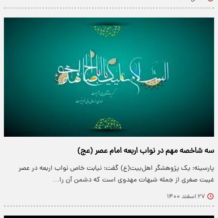
سه شاخصه مهم در نواب اربعه امام عصر (عج)
پارسینه: یک پژوهشگر اهل‌بیت(ع) گفت: نیابت خاص نواب اربعه در عصر
غیبت صغری از جمله شبهات مهدوی است که دشمن آن را…
۲۷ اسفند ۱۴۰۰