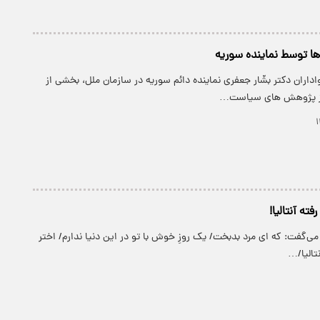
 توسط نماینده سوریه
داران دکتر بشّار جعفری نماینده دائم سوریه در سازمان ملل، بخشی از
کز پژوهش های سیاست…
ته آنتالیا!
 می‌گفت: که ای مرد بدبخت/ یک روزِ خوش با تو در این دنیا ندارم/ اختر
تالیا/…