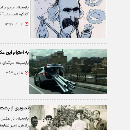
پارسینه: مرحوم اب
"تذکره المقامات" 
۱۳ آذر ۱۳۹۷
به احترام این 
پارسینه: شرکتای 
۵ آبان ۱۳۹۷
تصویری از پشت 
پارسینه: در عکس ز
رادش، امیر غفارم