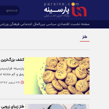
صفحه نخست
اقتصادی
سیاسی
بین‌الملل
اجتماعی
فرهنگی
ورزشی
طنز
کشف بزرگ‌ترین م
پارسینه: فرارسید
رمق و کم حادثه ا
۲۹ اسفند ۱۳۹۷
طنز زیبای زرویی ن