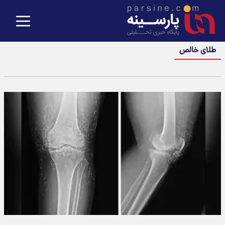
طلای خالص