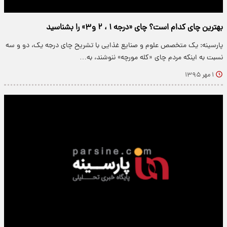
بهترین چای کدام است؟ چای «درجه ۱ ، ۲ و۳» را بشناسید
پارسینه: یک متخصص علوم و صنایع غذایی با تشریح چای درجه یک، دو و سه
نسبت به اینکه مردم چای «کله مورچه» ننوشند، به…
۱ مهر ۱۳۹۵