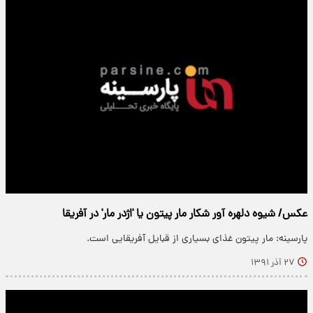
عکس/ شیوه دلهره آور شکار مار پیتون یا 'اژدر مار' در آفریقا
پارسینه: مار پیتون غذای بسیاری از قبایل آفریقایی است.
۲۷ آذر ۱۳۹۱