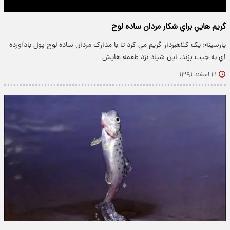
گريم هايي براي شكار مردان ساده لوح
پارسینه: يک کلاهبردار گريم مي کرد تا با مدارک مردان ساده لوح پول بادآورده
اي به جيب بزند. اين شياد نزد طعمه هايش…
۲۱ اسفند ۱۳۹۱