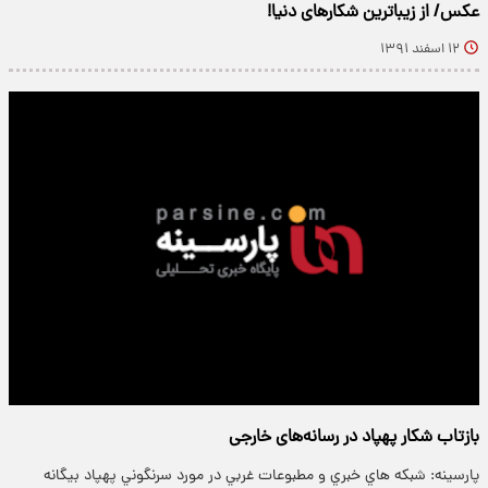
عکس/ از زیباترین شکارهای دنیا!
۱۲ اسفند ۱۳۹۱
بازتاب شکار پهپاد در رسانه‌های خارجی
پارسینه: شبكه هاي خبري و مطبوعات غربي در مورد سرنگوني پهپاد بيگانه