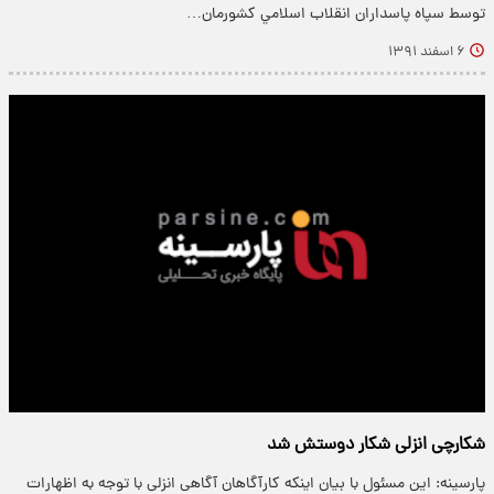
توسط سپاه پاسداران انقلاب اسلامي كشورمان…
۶ اسفند ۱۳۹۱
شکارچی انزلی شکار دوستش شد
پارسینه: این مسئول با بیان اینکه کارآگاهان آگاهی انزلی با توجه به اظهارات