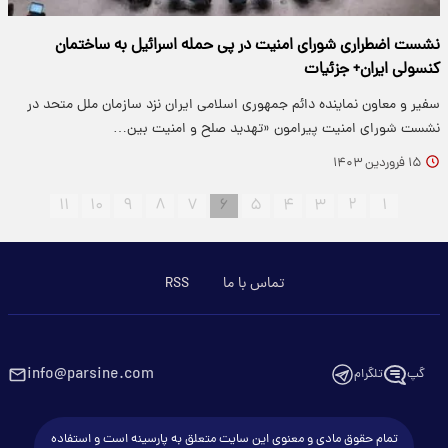
نشست اضطراری شورای امنیت در پی حمله اسرائیل به ساختمان
کنسولی ایران+ جزئیات
سفیر و معاون نماینده دائم جمهوری اسلامی ایران نزد سازمان ملل متحد در
نشست شورای امنیت پیرامون «تهدید صلح و امنیت بین…
۱۵ فروردین ۱۴۰۳
۱۱
۱۰
۹
۸
۷
۶
۵
۴
۳
۲
۱
تماس با ما
RSS
info@parsine.com
گپ
تلگرام
تمام حقوق مادی و معنوی این سایت متعلق به پارسینه است و استفاده