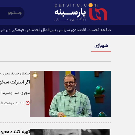
صفحه نخست
اقتصادی
سیاسی
بین‌الملل
اجتماعی
فرهنگی
ورزشی
شهبازی
جنجال جدید مجری ص
اگر اینترنت میخو
مجری صداوسیما: ب
۲۲ اردیبهشت ۱۴۰۵
تهیه کننده معر