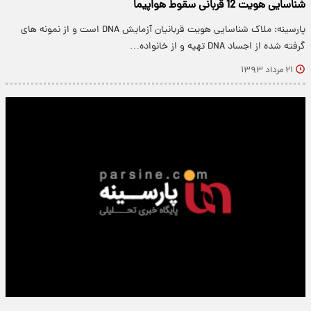
شناسایی هویت 12 قربانی سقوط هواپیما
پارسینه: ملاک شناسایی هویت قربانیان آزمایش DNA است و از نمونه های
گرفته شده از اجساد DNA تهیه و از خانواده…
۲۱ مرداد ۱۳۹۳