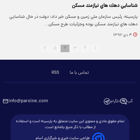
شناسايي دهك هاي نيازمند مسكن
پارسینه: رئيس سازمان ملي زمين و مسكن خبر داد: دولت در حال شناسايي
دهك هاي نيازمند مسكن بوده وجزئيات طرح مسكن…
۴ دی ۱۳۹۲
۶
۵
۴
۳
۲
۱
تماس با ما
RSS
info@parsine.com
گپ
تلگرام
تمام حقوق مادی و معنوی این سایت متعلق به پارسینه است و استفاده
از مطالب با ذکر منبع بلامانع است.
طراحی سایت خبری و خبرگزاری آسام