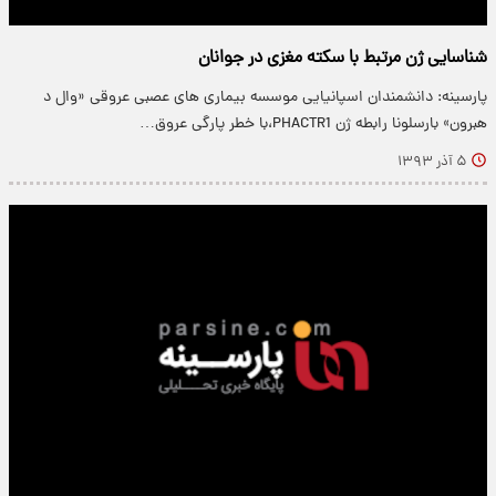
شناسایی ژن مرتبط با سکته مغزی در جوانان
پارسینه: دانشمندان اسپانیایی موسسه بیماری های عصبی عروقی «وال د
هبرون» بارسلونا رابطه ژن PHACTR1،با خطر پارگی عروق…
۵ آذر ۱۳۹۳