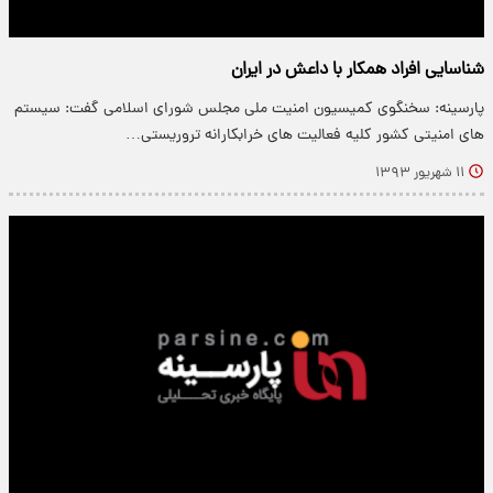
شناسایی افراد همکار با داعش در ایران
پارسینه: سخنگوی کمیسیون امنیت ملی مجلس شورای اسلامی گفت: سیستم
های امنیتی کشور کلیه فعالیت های خرابکارانه تروریستی…
۱۱ شهریور ۱۳۹۳