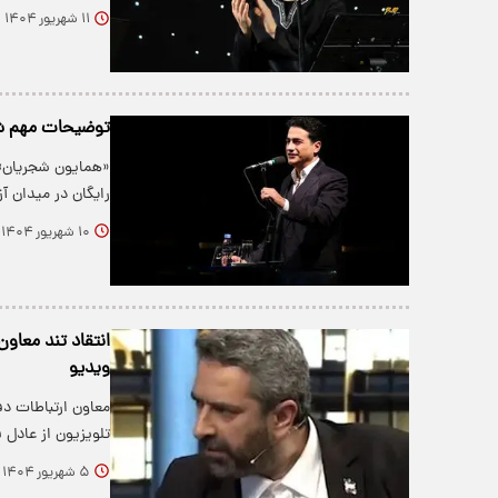
۱۱ شهریور ۱۴۰۴
توضیحات مهم شج
«همایون شجریان»، 
رایگان در میدان آز
۱۰ شهریور ۱۴۰۴
انتقاد تند معاون
ویدیو
معاون ارتباطات دف
تلویزیون از عادل
۵ شهریور ۱۴۰۴