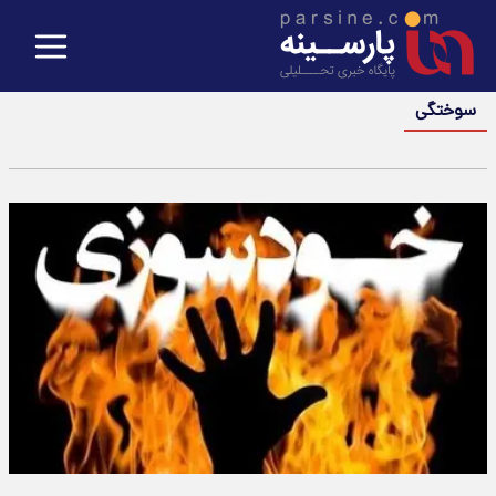
سوختگی